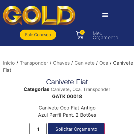
0
Meu
Fale Conosco
Orçamento
Início
/
Transponder
/
Chaves
/
Canivete
/
Oca
/ Canivete
Fiat
Canivete Fiat
Categorias
,
,
Canivete
Oca
Transponder
GATK 00018
Canivete Oco Fiat Antigo
Azul Perfil Pant. 2 Botões
Solicitar Orçamento