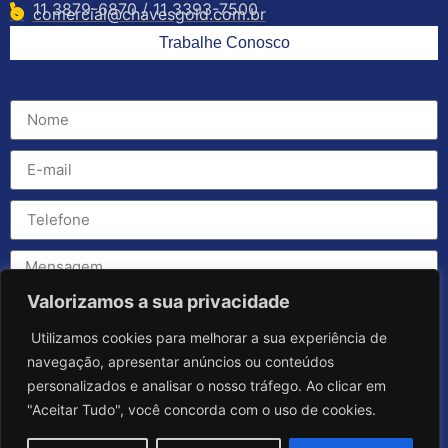
11 3879-6870 / 11 3393-7500
comercial@chavesgold.com.br
Trabalhe Conosco
Valorizamos a sua privacidade
Utilizamos cookies para melhorar a sua experiência de
navegação, apresentar anúncios ou conteúdos
personalizados e analisar o nosso tráfego. Ao clicar em
"Aceitar Tudo", você concorda com o uso de cookies.