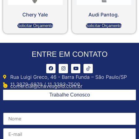
Chery Yale
Audi Pantog.
Solicitar Orçamento
Solicitar Orçamento
ENTRE EM CONTATO
Rua Luigi Greco, 46 - Barra Funda – São Paulo/SP
11 3879-6870 / 11 3393-7500
comercial@chavesgold.com.br
Trabalhe Conosco