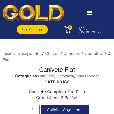
0
Meu
Fale Conosco
Orçamento
Início
/
Transponder
/
Chaves
/
Canivete
/
Completa
/ Can
Fiat
Canivete Fiat
Categorias
,
,
Canivete
Completa
Transponder
GATE 00180
Canivete Completo Fiat Palio
Grand Siena 3 Botões
Solicitar Orçamento