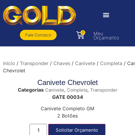
0
Meu
Fale Conosco
Orçamento
Início
/
Transponder
/
Chaves
/
Canivete
/
Completa
/ Can
Chevrolet
Canivete Chevrolet
Categorias
,
,
Canivete
Completa
Transponder
GATE 00034
Canivete Completo GM
2 Botões
Solicitar Orçamento