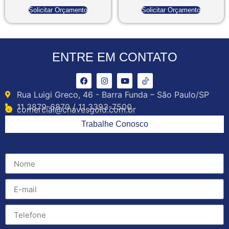
Solicitar Orçamento
Solicitar Orçamento
ENTRE EM CONTATO
Rua Luigi Greco, 46 - Barra Funda – São Paulo/SP
11 3879-6870 / 11 3393-7500
comercial@chavesgold.com.br
Trabalhe Conosco