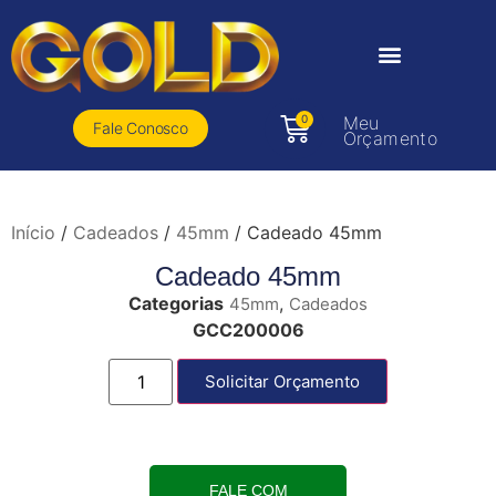
0
Meu
Fale Conosco
Orçamento
Início
/
Cadeados
/
45mm
/ Cadeado 45mm
Cadeado 45mm
Categorias
,
45mm
Cadeados
GCC200006
Solicitar Orçamento
FALE COM