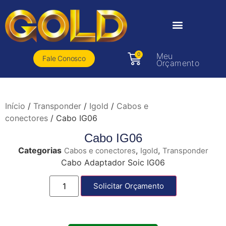
0
Meu
Fale Conosco
Orçamento
Início
/
Transponder
/
Igold
/
Cabos e
conectores
/ Cabo IG06
Cabo IG06
Categorias
,
,
Cabos e conectores
Igold
Transponder
Cabo Adaptador Soic IG06
Solicitar Orçamento