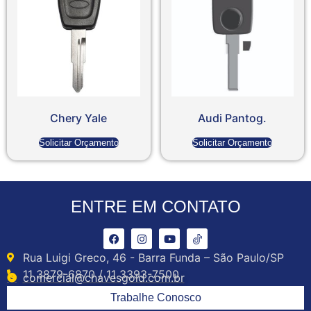
Chery Yale
Audi Pantog.
Solicitar Orçamento
Solicitar Orçamento
ENTRE EM CONTATO
Rua Luigi Greco, 46 - Barra Funda – São Paulo/SP
11 3879-6870 / 11 3393-7500
comercial@chavesgold.com.br
Trabalhe Conosco