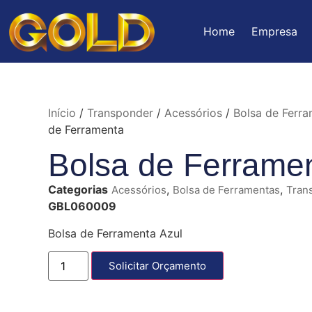
Home
Empresa
Início
/
Transponder
/
Acessórios
/
Bolsa de Ferr
de Ferramenta
Bolsa de Ferrame
Categorias
,
,
Acessórios
Bolsa de Ferramentas
Tran
GBL060009
Bolsa de Ferramenta Azul
Solicitar Orçamento