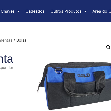
Chaves
Cadeados
Outros Produtos
Área do C
amentas
/ Bolsa
nta
sponder