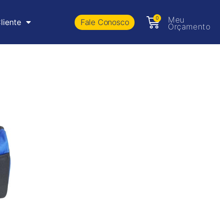
0
Meu
Fale Conosco
liente
Orçamento