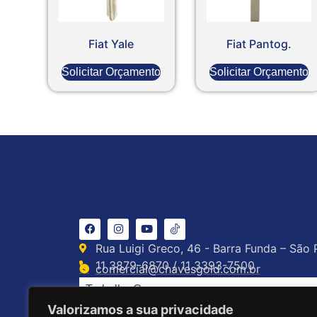
Fiat Yale
Fiat Pantog.
Solicitar Orçamento
Solicitar Orçamento
Rua Luigi Greco, 46 - Barra Funda – São 
11 3879-6870 / 11 3393-7500
comercial@chavesgold.com.br
Trabalhe Conosco
Valorizamos a sua privacidade