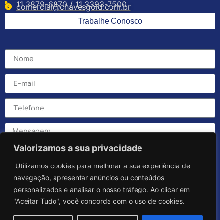
11 3879-6870 / 11 3393-7500
comercial@chavesgold.com.br
Trabalhe Conosco
Valorizamos a sua privacidade
Utilizamos cookies para melhorar a sua experiência de
navegação, apresentar anúncios ou conteúdos
personalizados e analisar o nosso tráfego. Ao clicar em
"Aceitar Tudo", você concorda com o uso de cookies.