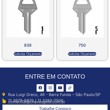
839
750
Solicitar Orçamento
Solicitar Orçamento
ENTRE EM CONTATO
Rua Luigi Greco, 46 - Barra Funda – São Paulo/SP
11 3879-6870 / 11 3393-7500
comercial@chavesgold.com.br
Trabalhe Conosco