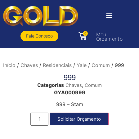
0
Meu
Fale Conosco
Orçamento
Início
/
Chaves
/
Residenciais
/
Yale
/
Comum
/ 999
999
Categorias
,
Chaves
Comum
GYA000999
999 – Stam
Solicitar Orçamento