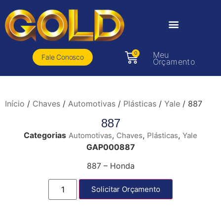
0
Meu
Fale Conosco
Orçamento
Início
/
Chaves
/
Automotivas
/
Plásticas
/
Yale
/ 887
887
Categorias
,
,
,
Automotivas
Chaves
Plásticas
Yale
GAP000887
887 – Honda
Solicitar Orçamento