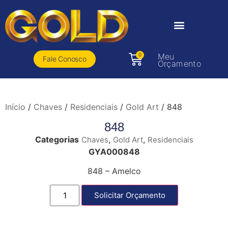
0
Meu
Fale Conosco
Orçamento
Início
/
Chaves
/
Residenciais
/
Gold Art
/ 848
848
Categorias
,
,
Chaves
Gold Art
Residenciais
GYA000848
848 – Amelco
Solicitar Orçamento