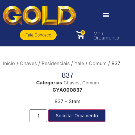
0
Meu
Fale Conosco
Orçamento
Início
/
Chaves
/
Residenciais
/
Yale
/
Comum
/ 837
837
Categorias
,
Chaves
Comum
GYA000837
837 – Stam
Solicitar Orçamento