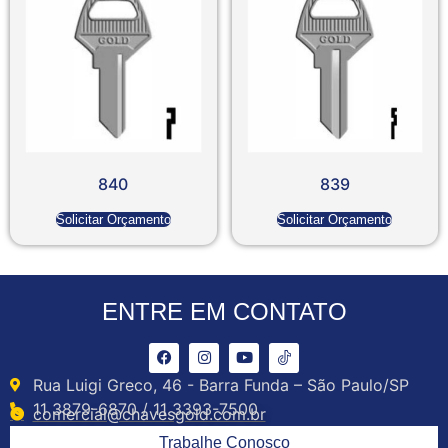
840
839
Solicitar Orçamento
Solicitar Orçamento
ENTRE EM CONTATO
Rua Luigi Greco, 46 - Barra Funda – São Paulo/SP
11 3879-6870 / 11 3393-7500
comercial@chavesgold.com.br
Trabalhe Conosco