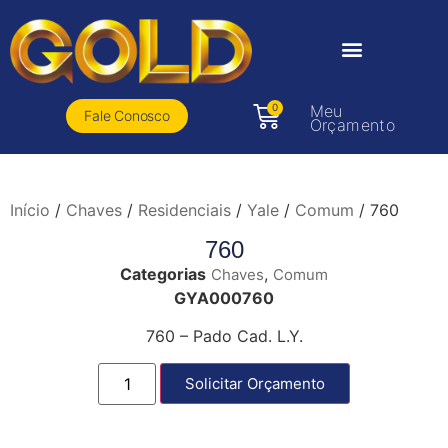
0
Meu
Fale Conosco
Orçamento
Início
/
Chaves
/
Residenciais
/
Yale
/
Comum
/ 760
760
Categorias
,
Chaves
Comum
GYA000760
760 – Pado Cad. L.Y.
Solicitar Orçamento