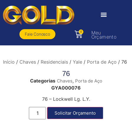
0
Meu
Fale Conosco
Orçamento
Início
/
Chaves
/
Residenciais
/
Yale
/
Porta de Aço
/ 76
76
Categorias
,
Chaves
Porta de Aço
GYA000076
76 – Lockwell Lg. L.Y.
Solicitar Orçamento