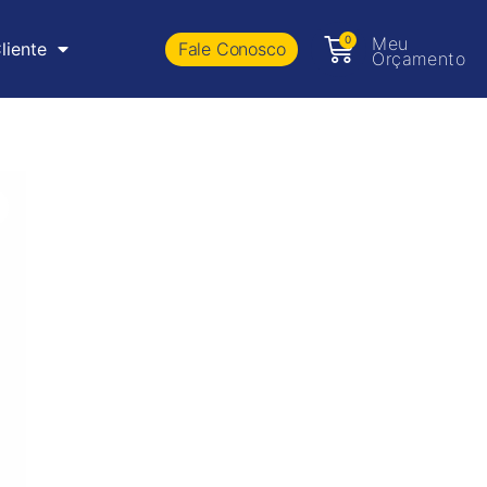
0
Meu
Fale Conosco
liente
Orçamento