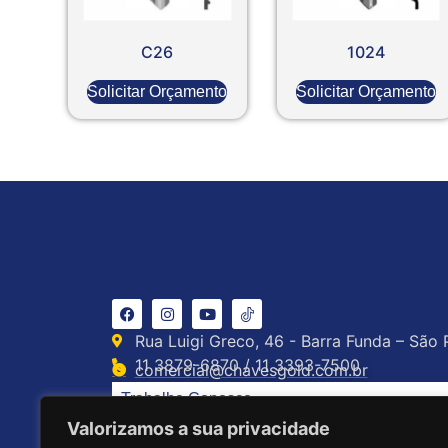
C26
1024
Solicitar Orçamento
Solicitar Orçamento
Rua Luigi Greco, 46 - Barra Funda – São 
11 3879-6870 / 11 3393-7500
comercial@chavesgold.com.br
Trabalhe Conosco
Valorizamos a sua privacidade