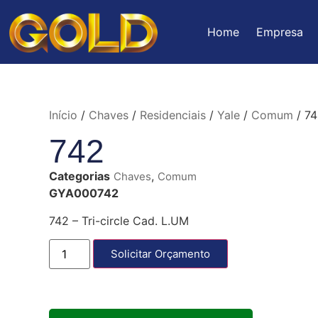
Home
Empresa
Início
/
Chaves
/
Residenciais
/
Yale
/
Comum
/ 74
742
Categorias
,
Chaves
Comum
GYA000742
742 – Tri-circle Cad. L.UM
Solicitar Orçamento