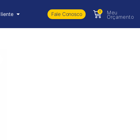
0
Meu
Fale Conosco
liente
Orçamento