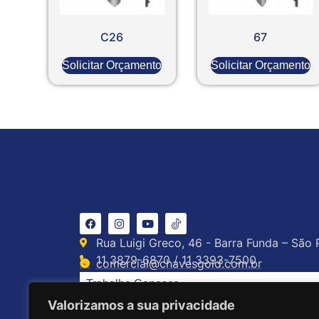
C26
67
Solicitar Orçamento
Solicitar Orçamento
Rua Luigi Greco, 46 - Barra Funda – São 
11 3879-6870 / 11 3393-7500
comercial@chavesgold.com.br
Trabalhe Conosco
Valorizamos a sua privacidade