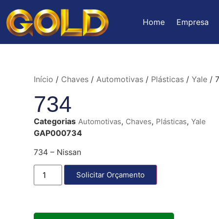
Home
Empresa
Início
/
Chaves
/
Automotivas
/
Plásticas
/
Yale
/ 
734
Categorias
,
,
,
Automotivas
Chaves
Plásticas
Yale
GAP000734
734 – Nissan
Solicitar Orçamento