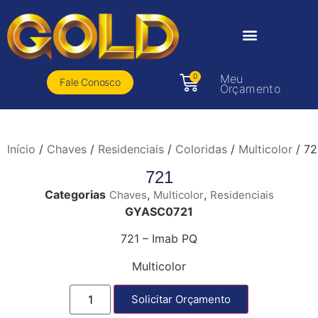
0
Meu
Fale Conosco
Orçamento
Início
/
Chaves
/
Residenciais
/
Coloridas
/
Multicolor
/ 72
721
Categorias
,
,
Chaves
Multicolor
Residenciais
GYASC0721
721 – Imab PQ
Multicolor
Solicitar Orçamento