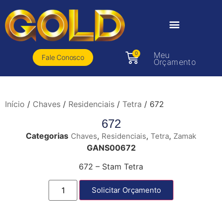
0
Meu
Fale Conosco
Orçamento
Início
/
Chaves
/
Residenciais
/
Tetra
/ 672
672
Categorias
,
,
,
Chaves
Residenciais
Tetra
Zamak
GANS00672
672 – Stam Tetra
Solicitar Orçamento