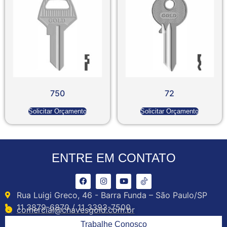
750
72
Solicitar Orçamento
Solicitar Orçamento
ENTRE EM CONTATO
Rua Luigi Greco, 46 - Barra Funda – São Paulo/SP
11 3879-6870 / 11 3393-7500
comercial@chavesgold.com.br
Trabalhe Conosco