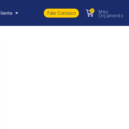
0
Meu
Fale Conosco
liente
Orçamento