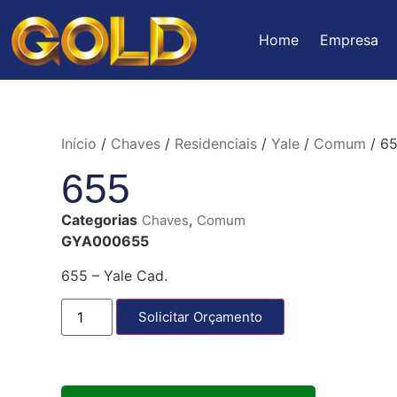
Home
Empresa
Início
/
Chaves
/
Residenciais
/
Yale
/
Comum
/ 6
655
Categorias
,
Chaves
Comum
GYA000655
655 – Yale Cad.
Solicitar Orçamento