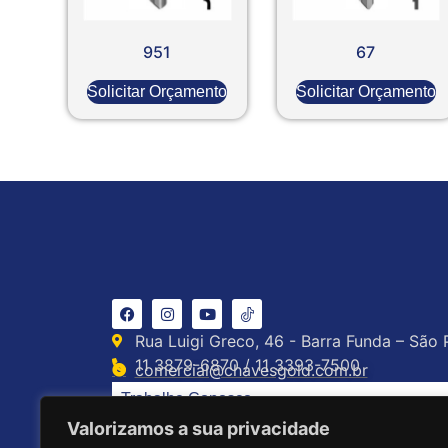
951
67
Solicitar Orçamento
Solicitar Orçamento
Rua Luigi Greco, 46 - Barra Funda – São 
11 3879-6870 / 11 3393-7500
comercial@chavesgold.com.br
Trabalhe Conosco
Valorizamos a sua privacidade