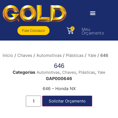
0
Meu
Fale Conosco
Orçamento
Início
/
Chaves
/
Automotivas
/
Plásticas
/
Yale
/ 646
646
Categorias
,
,
,
Automotivas
Chaves
Plásticas
Yale
GAP000646
646 – Honda NX
Solicitar Orçamento