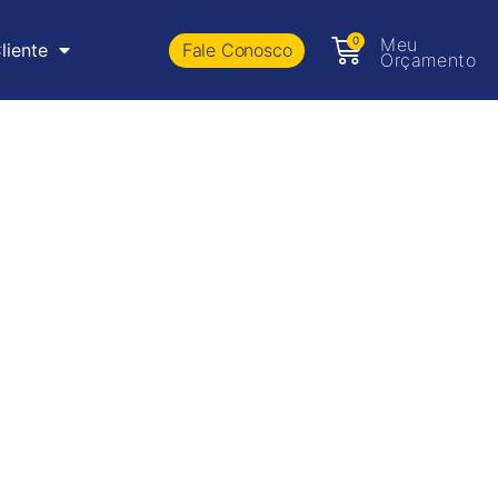
0
Meu
Fale Conosco
liente
Orçamento