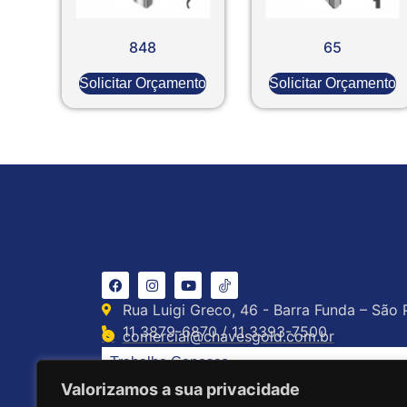
848
65
Solicitar Orçamento
Solicitar Orçamento
Rua Luigi Greco, 46 - Barra Funda – São 
11 3879-6870 / 11 3393-7500
comercial@chavesgold.com.br
Trabalhe Conosco
Valorizamos a sua privacidade