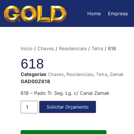
Home
Empresa
Início
/
Chaves
/
Residenciais
/
Tetra
/ 618
618
Categorias
,
,
,
Chaves
Residenciais
Tetra
Zamak
GAD00Z618
618 – Pado Tr. Seg. Lg. c/ Canal Zamak
Solicitar Orçamento