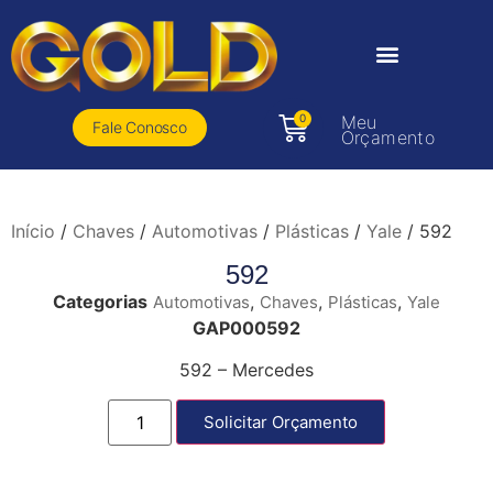
0
Meu
Fale Conosco
Orçamento
Início
/
Chaves
/
Automotivas
/
Plásticas
/
Yale
/ 592
592
Categorias
,
,
,
Automotivas
Chaves
Plásticas
Yale
GAP000592
592 – Mercedes
Solicitar Orçamento