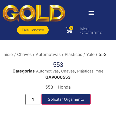
0
Meu
Fale Conosco
Orçamento
Início
/
Chaves
/
Automotivas
/
Plásticas
/
Yale
/ 553
553
Categorias
,
,
,
Automotivas
Chaves
Plásticas
Yale
GAP000553
553 – Honda
Solicitar Orçamento