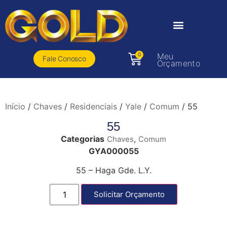
0
Meu
Fale Conosco
Orçamento
Início
/
Chaves
/
Residenciais
/
Yale
/
Comum
/ 55
55
Categorias
,
Chaves
Comum
GYA000055
55 – Haga Gde. L.Y.
Solicitar Orçamento