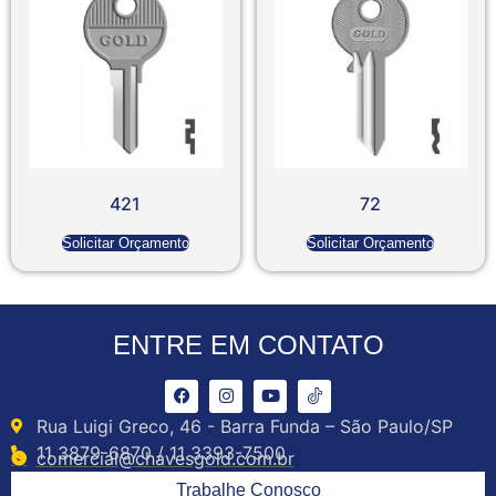
421
72
Solicitar Orçamento
Solicitar Orçamento
ENTRE EM CONTATO
Rua Luigi Greco, 46 - Barra Funda – São Paulo/SP
11 3879-6870 / 11 3393-7500
comercial@chavesgold.com.br
Trabalhe Conosco