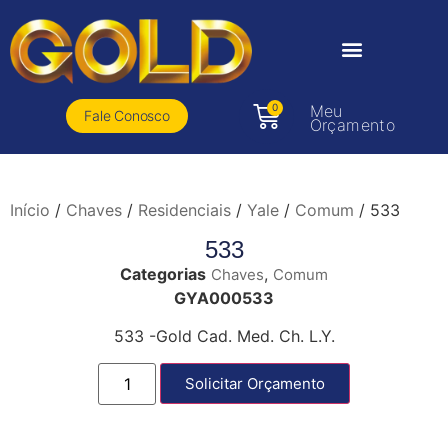
0
Meu
Fale Conosco
Orçamento
Início
/
Chaves
/
Residenciais
/
Yale
/
Comum
/ 533
533
Categorias
,
Chaves
Comum
GYA000533
533 -Gold Cad. Med. Ch. L.Y.
Solicitar Orçamento