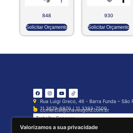
848
930
Solicitar Orçamento
Solicitar Orçamento
Rua Luigi Greco, 46 - Barra Funda – São 
11 3879-6870 / 11 3393-7500
comercial@chavesgold.com.br
Trabalhe Conosco
Valorizamos a sua privacidade