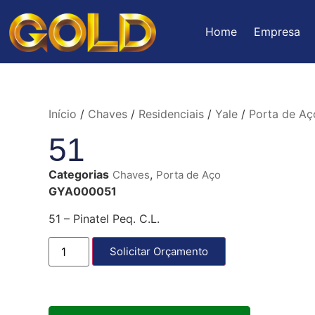
Home
Empresa
Início
/
Chaves
/
Residenciais
/
Yale
/
Porta de Aç
51
Categorias
,
Chaves
Porta de Aço
GYA000051
51 – Pinatel Peq. C.L.
Solicitar Orçamento