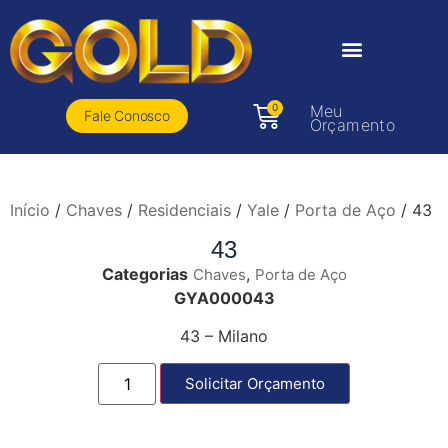
0
Meu
Fale Conosco
Orçamento
Início
/
Chaves
/
Residenciais
/
Yale
/
Porta de Aço
/ 43
43
Categorias
,
Chaves
Porta de Aço
GYA000043
43 – Milano
Solicitar Orçamento