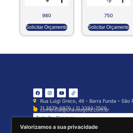
980
750
Solicitar Orçamento
Solicitar Orçamento
Rua Luigi Greco, 46 - Barra Funda – São 
11 3879-6870 / 11 3393-7500
comercial@chavesgold.com.br
Trabalhe Conosco
Valorizamos a sua privacidade