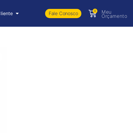
0
Meu
Fale Conosco
liente
Orçamento