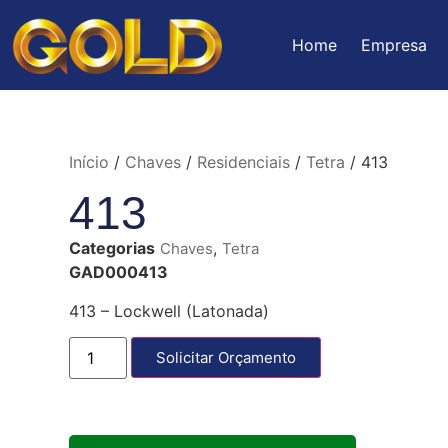
Home
Empresa
Início
/
Chaves
/
Residenciais
/
Tetra
/ 413
413
Categorias
,
Chaves
Tetra
GAD000413
413 – Lockwell (Latonada)
Solicitar Orçamento