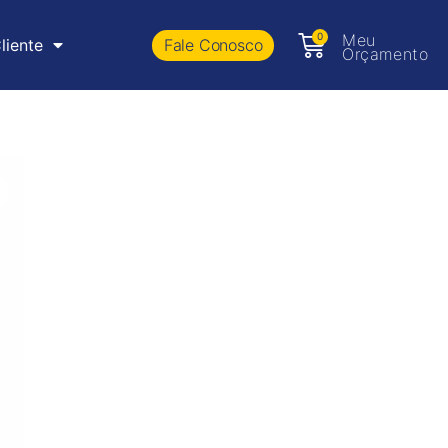
0
Meu
Fale Conosco
liente
Orçamento