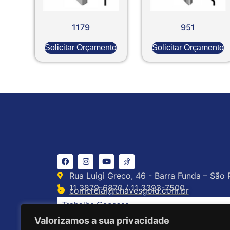
1179
951
Solicitar Orçamento
Solicitar Orçamento
Rua Luigi Greco, 46 - Barra Funda – São 
11 3879-6870 / 11 3393-7500
comercial@chavesgold.com.br
Trabalhe Conosco
Valorizamos a sua privacidade