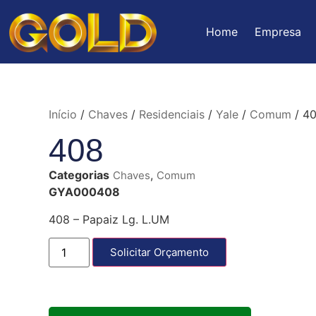
Home
Empresa
Início
/
Chaves
/
Residenciais
/
Yale
/
Comum
/ 4
408
Categorias
,
Chaves
Comum
GYA000408
408 – Papaiz Lg. L.UM
Solicitar Orçamento