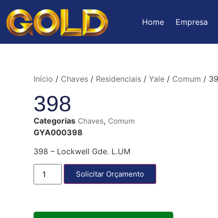
Home
Empresa
Início
/
Chaves
/
Residenciais
/
Yale
/
Comum
/ 3
398
Categorias
,
Chaves
Comum
GYA000398
398 – Lockwell Gde. L.UM
Solicitar Orçamento