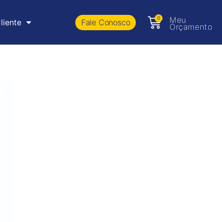
0
Meu
Fale Conosco
liente
Orçamento