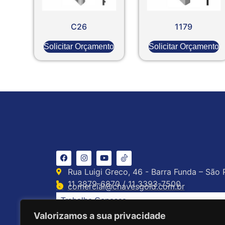
C26
1179
Solicitar Orçamento
Solicitar Orçamento
Rua Luigi Greco, 46 - Barra Funda – São 
11 3879-6870 / 11 3393-7500
comercial@chavesgold.com.br
Trabalhe Conosco
Valorizamos a sua privacidade