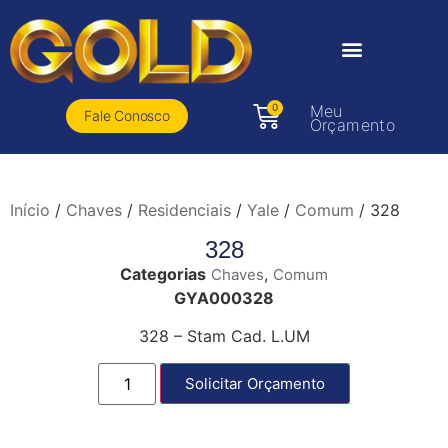
0
Meu
Fale Conosco
Orçamento
Início
/
Chaves
/
Residenciais
/
Yale
/
Comum
/ 328
328
Categorias
,
Chaves
Comum
GYA000328
328 – Stam Cad. L.UM
Solicitar Orçamento