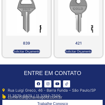
839
421
Solicitar Orçamento
Solicitar Orçamento
ENTRE EM CONTATO
Rua Luigi Greco, 46 - Barra Funda – São Paulo/SP
11 3879-6870 / 11 3393-7500
comercial@chavesgold.com.br
Trabalhe Conosco