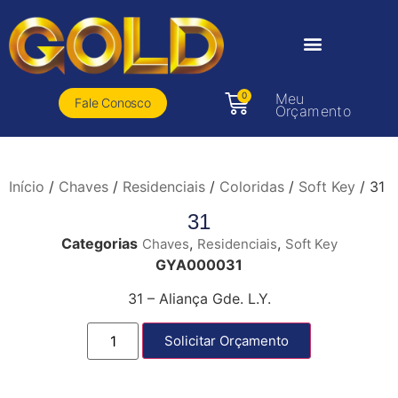
0
Meu
Fale Conosco
Orçamento
Início
/
Chaves
/
Residenciais
/
Coloridas
/
Soft Key
/ 31
31
Categorias
,
,
Chaves
Residenciais
Soft Key
GYA000031
31 – Aliança Gde. L.Y.
Solicitar Orçamento