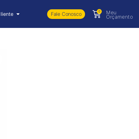
0
Meu
Fale Conosco
liente
Orçamento