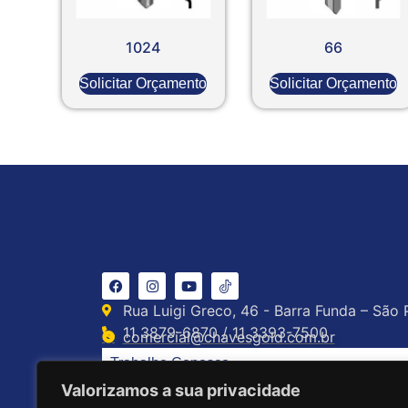
1024
66
Solicitar Orçamento
Solicitar Orçamento
Rua Luigi Greco, 46 - Barra Funda – São 
11 3879-6870 / 11 3393-7500
comercial@chavesgold.com.br
Trabalhe Conosco
Valorizamos a sua privacidade