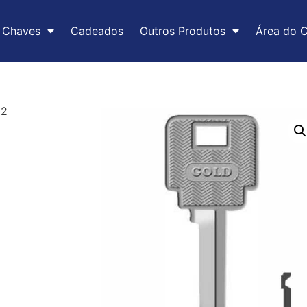
Chaves
Cadeados
Outros Produtos
Área do C
02