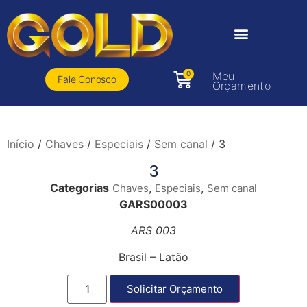
0
Meu
Fale Conosco
Orçamento
Início
/
Chaves
/
Especiais
/
Sem canal
/ 3
3
Categorias
,
,
Chaves
Especiais
Sem canal
GARS00003
ARS 003
Brasil – Latão
Solicitar Orçamento