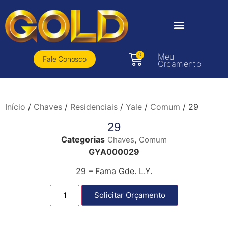
0
Meu
Fale Conosco
Orçamento
Início
/
Chaves
/
Residenciais
/
Yale
/
Comum
/ 29
29
Categorias
,
Chaves
Comum
GYA000029
29 – Fama Gde. L.Y.
Solicitar Orçamento