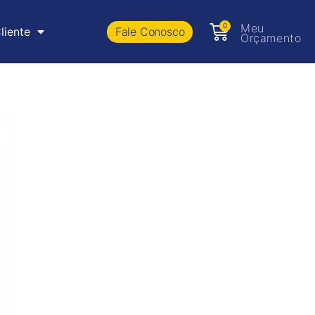
0
Meu
Fale Conosco
liente
Orçamento