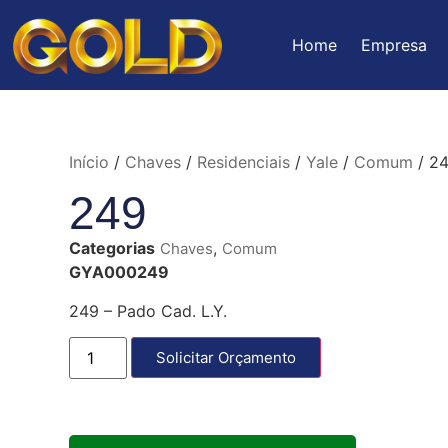
Home
Empresa
Início
/
Chaves
/
Residenciais
/
Yale
/
Comum
/ 2
249
Categorias
,
Chaves
Comum
GYA000249
249 – Pado Cad. L.Y.
Solicitar Orçamento