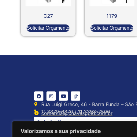
C27
1179
Solicitar Orçamento
Solicitar Orçamento
Rua Luigi Greco, 46 - Barra Funda – São 
11 3879-6870 / 11 3393-7500
comercial@chavesgold.com.br
Trabalhe Conosco
Valorizamos a sua privacidade