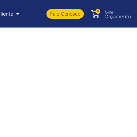
0
Meu
Fale Conosco
liente
Orçamento