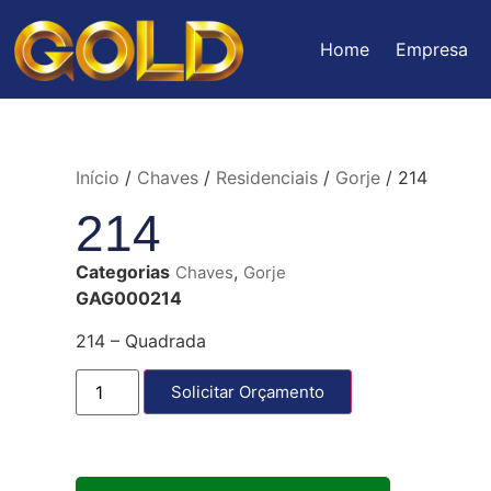
Home
Empresa
Início
/
Chaves
/
Residenciais
/
Gorje
/ 214
214
Categorias
,
Chaves
Gorje
GAG000214
214 – Quadrada
Solicitar Orçamento