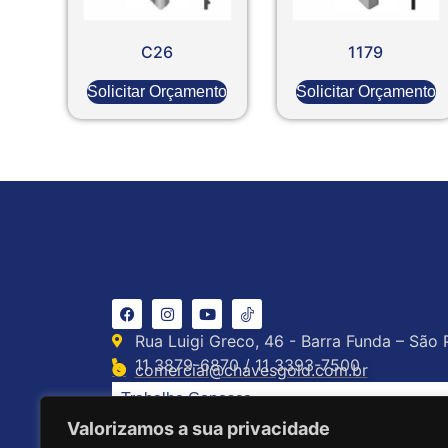
C26
1179
Solicitar Orçamento
Solicitar Orçamento
Rua Luigi Greco, 46 - Barra Funda – São 
11 3879-6870 / 11 3393-7500
comercial@chavesgold.com.br
Trabalhe Conosco
Valorizamos a sua privacidade