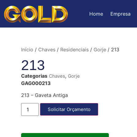
Home
Empresa
Início
/
Chaves
/
Residenciais
/
Gorje
/ 213
213
Categorias
,
Chaves
Gorje
GAG000213
213 – Gaveta Antiga
Solicitar Orçamento