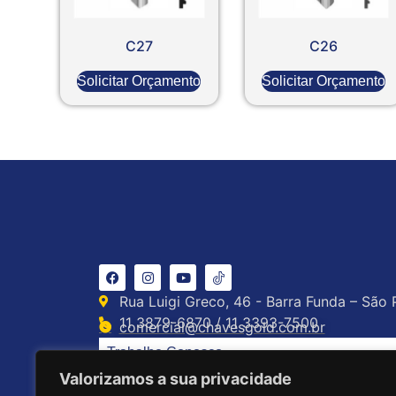
C27
C26
Solicitar Orçamento
Solicitar Orçamento
Rua Luigi Greco, 46 - Barra Funda – São 
11 3879-6870 / 11 3393-7500
comercial@chavesgold.com.br
Trabalhe Conosco
Valorizamos a sua privacidade