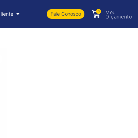
0
Meu
Fale Conosco
liente
Orçamento