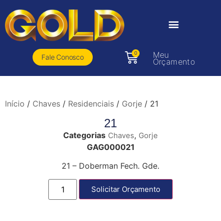
0
Meu
Fale Conosco
Orçamento
Início
/
Chaves
/
Residenciais
/
Gorje
/ 21
21
Categorias
,
Chaves
Gorje
GAG000021
21 – Doberman Fech. Gde.
Solicitar Orçamento