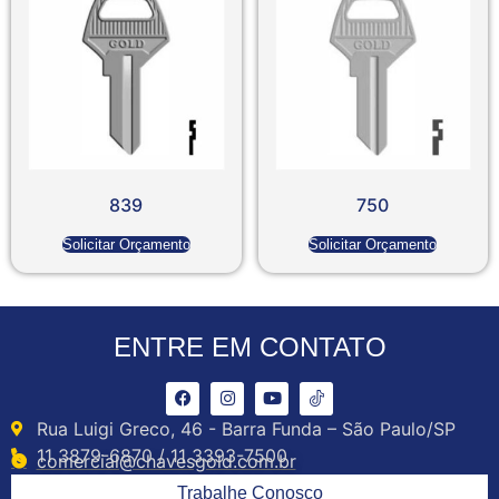
839
750
Solicitar Orçamento
Solicitar Orçamento
ENTRE EM CONTATO
Rua Luigi Greco, 46 - Barra Funda – São Paulo/SP
11 3879-6870 / 11 3393-7500
comercial@chavesgold.com.br
Trabalhe Conosco