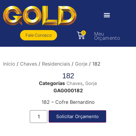
0
Meu
Fale Conosco
Orçamento
Início
/
Chaves
/
Residenciais
/
Gorje
/ 182
182
Categorias
,
Chaves
Gorje
GAG000182
182 – Cofre Bernardino
Solicitar Orçamento