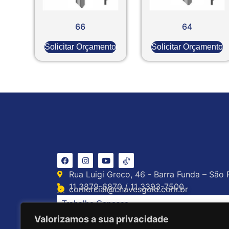
66
64
Solicitar Orçamento
Solicitar Orçamento
Rua Luigi Greco, 46 - Barra Funda – São 
11 3879-6870 / 11 3393-7500
comercial@chavesgold.com.br
Trabalhe Conosco
Valorizamos a sua privacidade