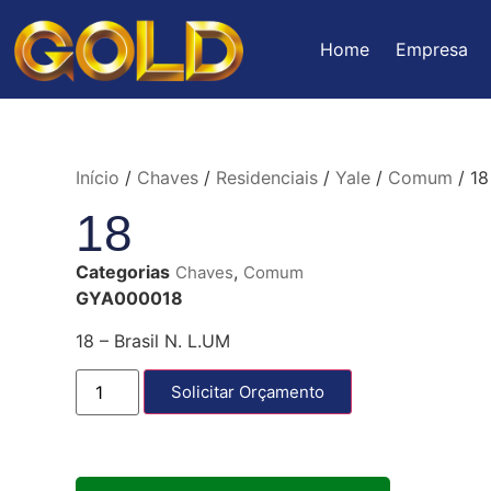
Home
Empresa
Início
/
Chaves
/
Residenciais
/
Yale
/
Comum
/ 18
18
Categorias
,
Chaves
Comum
GYA000018
18 – Brasil N. L.UM
Solicitar Orçamento