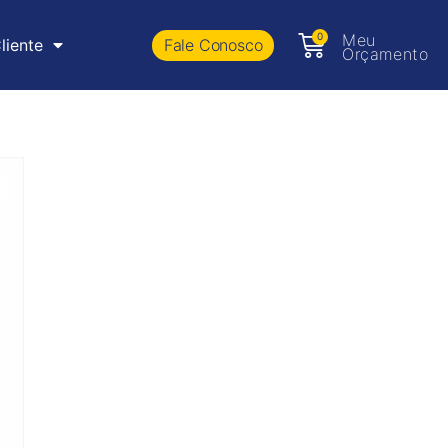
0
Meu
Fale Conosco
liente
Orçamento