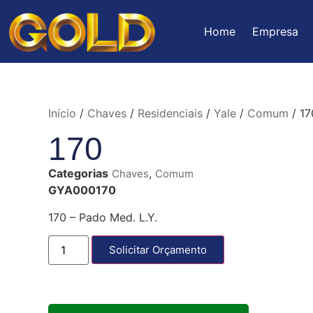
Home
Empresa
Início
/
Chaves
/
Residenciais
/
Yale
/
Comum
/ 17
170
Categorias
,
Chaves
Comum
GYA000170
170 – Pado Med. L.Y.
Solicitar Orçamento