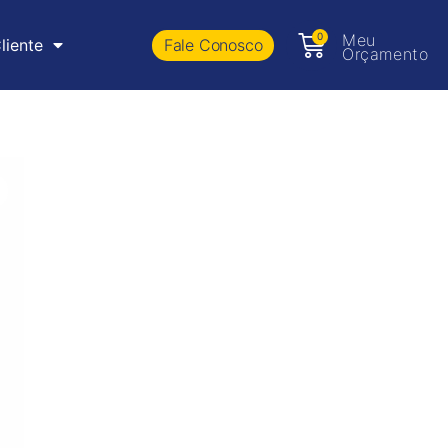
0
Meu
Fale Conosco
liente
Orçamento