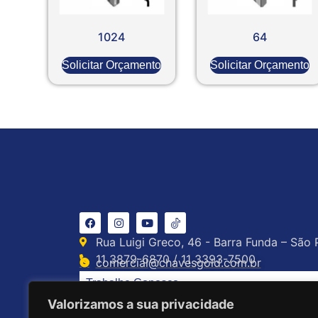
1024
64
Solicitar Orçamento
Solicitar Orçamento
Rua Luigi Greco, 46 - Barra Funda – São 
11 3879-6870 / 11 3393-7500
comercial@chavesgold.com.br
Trabalhe Conosco
Valorizamos a sua privacidade