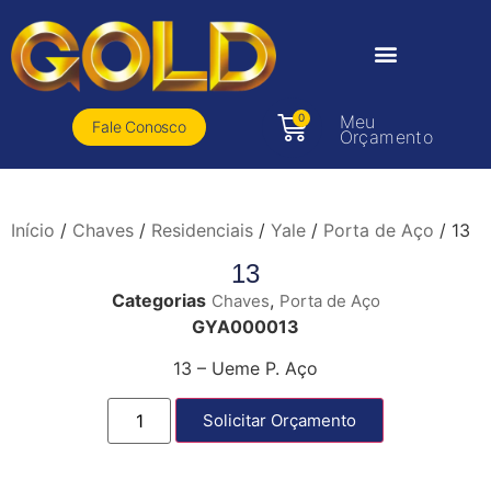
0
Meu
Fale Conosco
Orçamento
Início
/
Chaves
/
Residenciais
/
Yale
/
Porta de Aço
/ 13
13
Categorias
,
Chaves
Porta de Aço
GYA000013
13 – Ueme P. Aço
Solicitar Orçamento