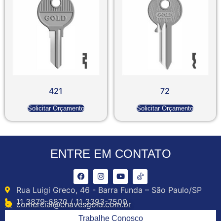
421
72
Solicitar Orçamento
Solicitar Orçamento
ENTRE EM CONTATO
Rua Luigi Greco, 46 - Barra Funda – São Paulo/SP
11 3879-6870 / 11 3393-7500
comercial@chavesgold.com.br
Trabalhe Conosco