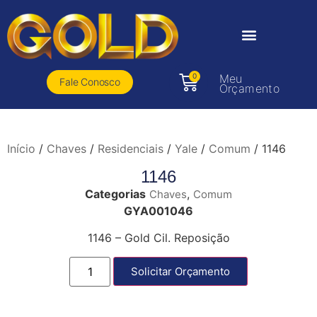
0
Meu
Fale Conosco
Orçamento
Início
/
Chaves
/
Residenciais
/
Yale
/
Comum
/ 1146
1146
Categorias
,
Chaves
Comum
GYA001046
1146 – Gold Cil. Reposição
Solicitar Orçamento