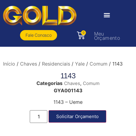
0
Meu
Fale Conosco
Orçamento
Início
/
Chaves
/
Residenciais
/
Yale
/
Comum
/ 1143
1143
Categorias
,
Chaves
Comum
GYA001143
1143 – Ueme
Solicitar Orçamento