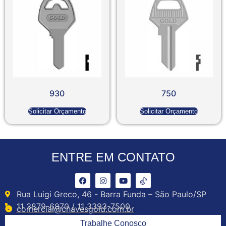
930
750
Solicitar Orçamento
Solicitar Orçamento
ENTRE EM CONTATO
Rua Luigi Greco, 46 - Barra Funda – São Paulo/SP
11 3879-6870 / 11 3393-7500
comercial@chavesgold.com.br
Trabalhe Conosco