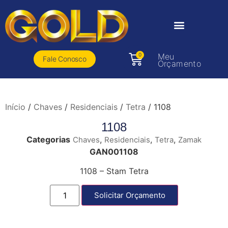
0
Meu
Fale Conosco
Orçamento
Início
/
Chaves
/
Residenciais
/
Tetra
/ 1108
1108
Categorias
,
,
,
Chaves
Residenciais
Tetra
Zamak
GAN001108
1108 – Stam Tetra
Solicitar Orçamento