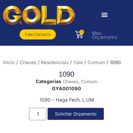
0
Meu
Fale Conosco
Orçamento
Início
/
Chaves
/
Residenciais
/
Yale
/
Comum
/ 1090
1090
Categorias
,
Chaves
Comum
GYA001090
1090 – Haga Fech. L.UM
Solicitar Orçamento