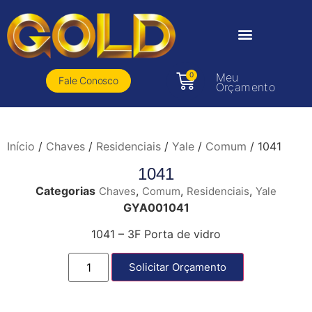
0
Meu
Fale Conosco
Orçamento
Início
/
Chaves
/
Residenciais
/
Yale
/
Comum
/ 1041
1041
Categorias
,
,
,
Chaves
Comum
Residenciais
Yale
GYA001041
1041 – 3F Porta de vidro
Solicitar Orçamento