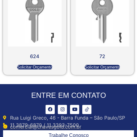
624
72
Solicitar Orçamento
Solicitar Orçamento
ENTRE EM CONTATO
Rua Luigi Greco, 46 - Barra Funda – São Paulo/SP
11 3879-6870 / 11 3393-7500
comercial@chavesgold.com.br
Trabalhe Conosco