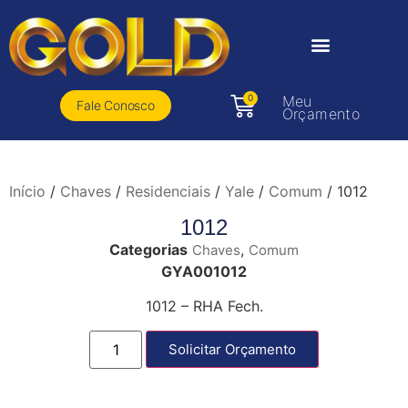
0
Meu
Fale Conosco
Orçamento
Início
/
Chaves
/
Residenciais
/
Yale
/
Comum
/ 1012
1012
Categorias
,
Chaves
Comum
GYA001012
1012 – RHA Fech.
Solicitar Orçamento