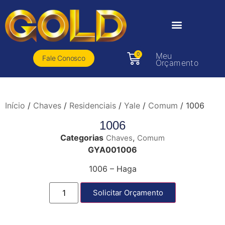
0
Meu
Fale Conosco
Orçamento
Início
/
Chaves
/
Residenciais
/
Yale
/
Comum
/ 1006
1006
Categorias
,
Chaves
Comum
GYA001006
1006 – Haga
Solicitar Orçamento